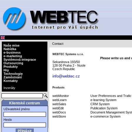
Contact
Naše mise
Nabídka
e-business
WEBTEC Systems s.r.o.
e-marketing
Please write us and 
Systémová integrace
Sekaninova 193/50
Outsourcing
128 00 Praha 2 - Nusle
Produkty
Czech Republic
Hry
Technologie
info@webtec.cz
Zaměstnání
Kontakty
Inzeráty
Products
webMonitor
User Preferences and Trafic
webLearn
e-learning System
Klientské centrum
webSales
CRM System
webEdit
Publication System
Uživatelské jméno
webDocs
Document Management Sys
webStore
e-commerce System
Heslo