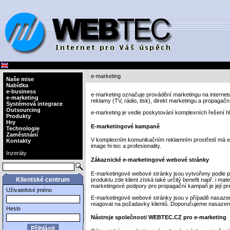
e-marketing
Naše mise
Nabídka
e-business
e-marketing označuje provádění marketingu na internetu
e-marketing
reklamy (TV, rádio, tisk), direkt marketingu a propagač
Systémová integrace
Outsourcing
e-marketing je vedle poskytování komplexních řešení h
Produkty
Hry
E-marketingové kampaně
Technologie
Zaměstnání
V komplexním komunikačním reklamním prostředí má e-m
Kontakty
image hi-tec a profesionality.
Inzeráty
Zákaznické e-marketingové webové stránky
E-marketingové webové stránky jsou vytvořeny podle p
Klientské centrum
produktu zde klient získá také určitý benefit např. i m
marketingové podpory pro propagační kampaň je její pr
Uživatelské jméno
E-marketingové webové stránky jsou v případě nasazen
reagovat na požadavky klientů. Doporučujeme nasazen
Heslo
Nástroje společnosti WEBTEC.CZ pro e-marketing