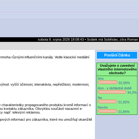
sobota 8. srpna 2026 18:08:43 • Svátek má Soběslav, zítra Roman
Poslání článku
mnoha různými influenčními kanály. Vedle klasické mediální
Uvažujete o zavedení
vlastního internetového
obchodu?
Ano
22,05%
: vyšší účinnost, interaktivta, nepřetžitost, modernost,
Ano - v dohledné době
34,2%
Ne
21,92%
e charakteristiky propagovaného produktu kromě informací o
Nevím
inému kontaktu zákazníka. Obvyklou součástí nasazení e-
21,84%
 např. televizní reklamou.
gových informací pro zákazníka, které mu umožňují okamžitě