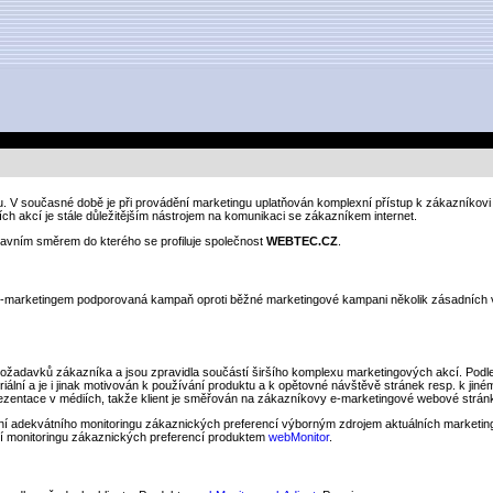
. V současné době je při provádění marketingu uplatňován komplexní přístup k zákazníkovi 
ních akcí je stále důležitějším nástrojem na komunikaci se zákazníkem internet.
lavním směrem do kterého se profiluje společnost
WEBTEC.CZ
.
arketingem podporovaná kampaň oproti běžné marketingové kampani několik zásadních výhod
ožadavků zákazníka a jsou zpravidla součástí širšího komplexu marketingových akcí. Podl
ateriální a je i jinak motivován k používání produktu a k opětovné návštěvě stránek resp. k j
ezentace v médiích, takže klient je směřován na zákazníkovy e-marketingové webové stránky
í adekvátního monitoringu zákaznických preferencí výborným zdrojem aktuálních marketin
í monitoringu zákaznických preferencí produktem
webMonitor
.