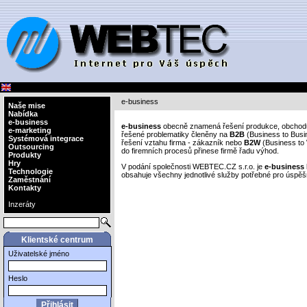
e-business
Naše mise
Nabídka
e-business
e-business
obecně znamená řešení produkce, obchodu 
e-marketing
řešené problematiky členěny na
B2B
(Business to Busin
Systémová integrace
řešení vztahu firma - zákazník nebo
B2W
(Business to 
Outsourcing
do firemních procesů přinese firmě řadu výhod.
Produkty
Hry
V podání společnosti WEBTEC.CZ s.r.o. je
e-business
Technologie
obsahuje všechny jednotlivé služby potřebné pro úspě
Zaměstnání
Kontakty
Inzeráty
Klientské centrum
Uživatelské jméno
Heslo