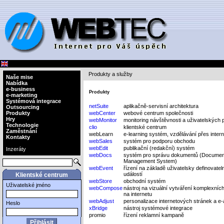
Produkty a služby
Naše mise
Nabídka
e-business
Produkty
e-marketing
Systémová integrace
netSuite
aplikačně-servisní architektura
Outsourcing
Produkty
webCenter
webové centrum společnosti
Hry
webMonitor
monitoring návštěvnosti a uživatelských 
Technologie
clio
klientské centrum
Zaměstnání
webLearn
e-learning systém, vzdělávání přes intern
Kontakty
webSales
systém pro podporu obchodu
webEdit
publikační (redakční) systém
Inzeráty
webDocs
systém pro správu dokumentů (Documen
Management System)
webEvent
řízení na základě uživatelsky definovate
událostí
Klientské centrum
webStore
obchodní systém
Uživatelské jméno
webCompose
nástroj na vizuální vytváření komplexníc
na internetu
webAdjust
personalizace internetových stránek a e-
Heslo
xBridge
nástroj systémové integrace
promio
řízení reklamní kampaně