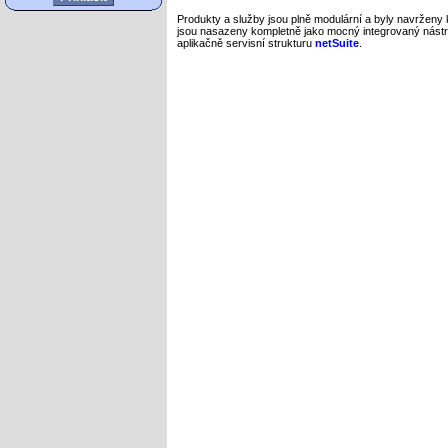
Produkty a služby jsou plně modulární a byly navrženy k
jsou nasazeny kompletně jako mocný integrovaný nástro
aplikačně servisní strukturu
netSuite
.