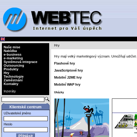
Hry
Naše mise
Nabídka
e-business
Hry mají velký marketingový význam. Umožňují udržet
e-marketing
Systémová integrace
Flashové hry
Outsourcing
Produkty
JavaScriptové hry
Hry
Technologie
Mobilní J2ME hry
Zaměstnání
Kontakty
Mobilní WAP hry
Inzeráty
Ukázky
Klientské centrum
Uživatelské jméno
Heslo