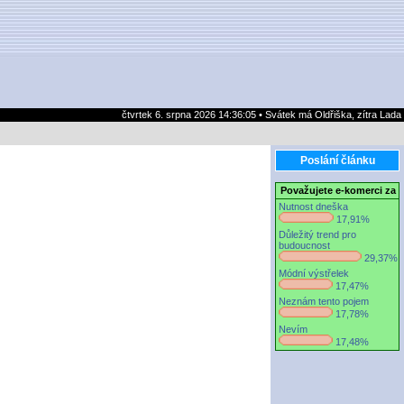
čtvrtek 6. srpna 2026 14:36:05 • Svátek má Oldřiška, zítra Lada
Poslání článku
Považujete e-komerci za
Nutnost dneška
17,91%
Důležitý trend pro
budoucnost
29,37%
Módní výstřelek
17,47%
Neznám tento pojem
17,78%
Nevím
17,48%