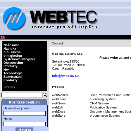
Contact
Naše mise
Nabídka
e-business
WEBTEC Systems s.r.o.
e-marketing
Please write us and 
Systémová integrace
Sekaninova 193/50
Outsourcing
128 00 Praha 2 - Nusle
Produkty
Czech Republic
Hry
Technologie
info@webtec.cz
Zaměstnání
Kontakty
Inzeráty
Products
webMonitor
User Preferences and Trafic
webLearn
e-learning System
Klientské centrum
webSales
CRM System
webEdit
Publication System
Uživatelské jméno
webDocs
Document Management Sys
webStore
e-commerce System
Heslo