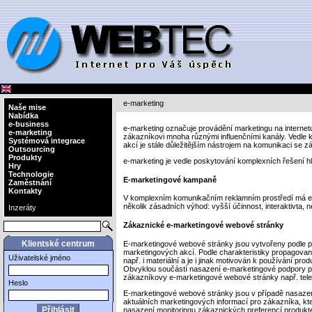
e-marketing
Naše mise
Nabídka
e-business
e-marketing označuje provádění marketingu na internet
e-marketing
zákazníkovi mnoha různými influenčními kanály. Vedle kl
Systémová integrace
akcí je stále důležitějším nástrojem na komunikaci se z
Outsourcing
Produkty
e-marketing je vedle poskytování komplexních řešení h
Hry
Technologie
E-marketingové kampaně
Zaměstnání
Kontakty
V komplexním komunikačním reklamním prostředí má e
několik zásadních výhod: vyšší účinnost, interaktivta, ne
Inzeráty
Zákaznické e-marketingové webové stránky
Klientské centrum
E-marketingové webové stránky jsou vytvořeny podle p
marketingových akcí. Podle charakteristiky propagované
Uživatelské jméno
např. i materiální a je i jinak motivován k používání p
Obvyklou součástí nasazení e-marketingové podpory pro
zákazníkovy e-marketingové webové stránky např. tele
Heslo
E-marketingové webové stránky jsou v případě nasaze
aktuálních marketingových informací pro zákazníka, k
nasazení monitoringu zákaznických preferencí produk