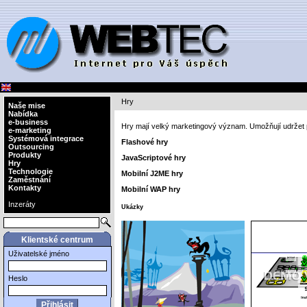
Hry
Naše mise
Nabídka
e-business
Hry mají velký marketingový význam. Umožňují udržet
e-marketing
Systémová integrace
Flashové hry
Outsourcing
Produkty
JavaScriptové hry
Hry
Technologie
Mobilní J2ME hry
Zaměstnání
Kontakty
Mobilní WAP hry
Inzeráty
Ukázky
Klientské centrum
Uživatelské jméno
Heslo