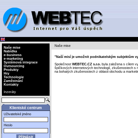
Naše mise
Naše mise
Nabídka
e-business
"Naší misí je umožnit podnikatelským subjektům vyu
e-marketing
Systémová integrace
Společnost
WEBTEC.CZ s.r.o.
byla založena s cílem v
Outsourcing
špičkových internetových technologií, zkušenostech s
Produkty
na bohatých zkušenostech z oblasti obchodu a marketin
Hry
Technologie
Zaměstnání
Kontakty
Inzeráty
Klientské centrum
Uživatelské jméno
Heslo