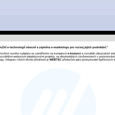
žití e-technologií obecně a zejména e-marketingu pro rozvoj jejich podnikání."
ytvoření nového subjektu se zaměřením na komplexní
e-komerci
a rozsáhlé zákaznické web
 rozsáhlými webovými databázovými projekty, na dlouhodobých zkušenostech s poskytování
gu. Integrací všech těchto předností je
WEBTEC
předurčen jako poskytovatel špičkových in