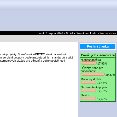
pátek 7. srpna 2026 7:05:41 • Svátek má Lada, zítra Soběslav
Poslání článku
ové projekty. Společnost
WEBTEC
staví na znalosti
Považujete e-komerci za
m servisní podpory podle mezinárodních standardů a také
Nutnost dneška
ternetových služeb pro střední a velké společnosti.
17,91%
Důležitý trend pro
budoucnost
29,37%
Módní výstřelek
17,47%
Neznám tento pojem
17,78%
Nevím
17,48%