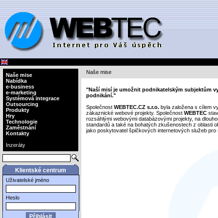
Naše mise
Naše mise
Nabídka
e-business
"Naší misí je umožnit podnikatelským subjektům vyu
e-marketing
podnikání."
Systémová integrace
Outsourcing
Společnost
WEBTEC.CZ s.r.o.
byla založena s cílem v
Produkty
zákaznické webové projekty. Společnost
WEBTEC
stav
Hry
rozsáhlými webovými databázovými projekty, na dlouh
Technologie
standardů a také na bohatých zkušenostech z oblasti o
Zaměstnání
jako poskytovatel špičkových internetových služeb pro s
Kontakty
Inzeráty
Klientské centrum
Uživatelské jméno
Heslo