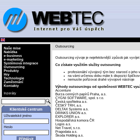
Outsourcing
Naše mise
Nabídka
e-business
Outsourcing vývoje je nejefektivnější způsob jak vyvíjet 
e-marketing
Systémová integrace
Co získate využitím služby outsourcing
Outsourcing
Produkty
profesionální vývojový tým bez starostí o jeho 
Hry
na vámi určenou dobu máte k dispozici špičkové 
Technologie
nemusíte pořizovat drahé vývojové nástroje
Zaměstnání
Kontakty
Výhody outsourcingu od společnosti WEBTEC vyu
Accenture
Inzeráty
Burza cenných papírů Praha, a.s.
CYGNI SOFTWARE, spol. s r.o.
Česká spořitelna a.s.
ČESKÝ TRH, a.s.
Klientské centrum
DELTAX Systems a.s.
DRINKS UNION a.s.
Uživatelské jméno
EXPLORER a.s.
Hospodářská komora ČR
Logos a.s.
Heslo
Net Travel, s.r.o.
Pragodata a.s.
Škoda Holding a.s.