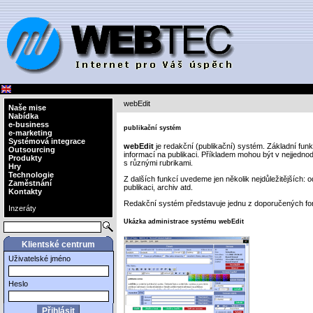
webEdit
Naše mise
Nabídka
e-business
publikační systém
e-marketing
Systémová integrace
webEdit
je redakční (publikační) systém. Základní fun
Outsourcing
informací na publikaci. Příkladem mohou být v nejjedno
Produkty
s různými rubrikami.
Hry
Technologie
Z dalších funkcí uvedeme jen několik nejdůležitějších: 
Zaměstnání
publikaci, archiv atd.
Kontakty
Redakční systém představuje jednu z doporučených for
Inzeráty
Ukázka administrace systému webEdit
Klientské centrum
Uživatelské jméno
Heslo