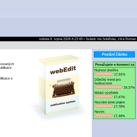
sobota 8. srpna 2026 8:23:49 • Svátek má Soběslav, zítra Roman
Poslání článku
likovaných
Považujete e-komerci za
ublikace
Nutnost dneška
17,91%
ifikace o
Důležitý trend pro
budoucnost
29,37%
Módní výstřelek
17,47%
Neznám tento pojem
17,78%
Nevím
17,48%