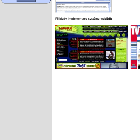
Příklady implementace systému webEdit