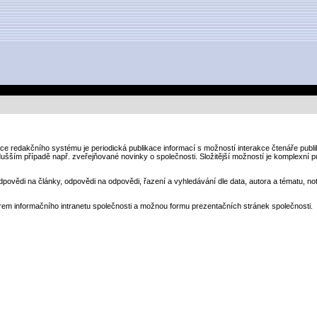
kce redakčního systému je periodická publikace informací s možností interakce čtenáře pub
dušším případě např. zveřejňované novinky o společnosti. Složitější možností je komplexní p
odpovědi na články, odpovědi na odpovědi, řazení a vyhledávání dle data, autora a tématu, not
em informačního intranetu společnosti a možnou formu prezentačních stránek společnosti.