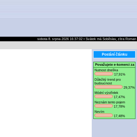
sobota 8. srpna 2026 16:37:02 • Svátek má Soběslav, zítra Roman
Poslání článku
Považujete e-komerci za
Nutnost dneška
17,91%
Důležitý trend pro
budoucnost
29,37%
Módní výstřelek
17,47%
Neznám tento pojem
17,78%
Nevím
17,48%