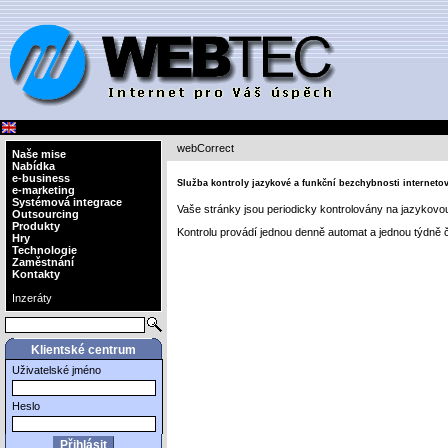
webCorrect
Naše mise
Nabídka
e-business
Služba kontroly jazykové a funkční bezchybnosti interneto
e-marketing
Systémová integrace
Vaše stránky jsou periodicky kontrolovány na jazykovo
Outsourcing
Produkty
Kontrolu provádí jednou denně automat a jednou týdně č
Hry
Technologie
Zaměstnání
Kontakty
Inzeráty
Klientské centrum
Uživatelské jméno
Heslo