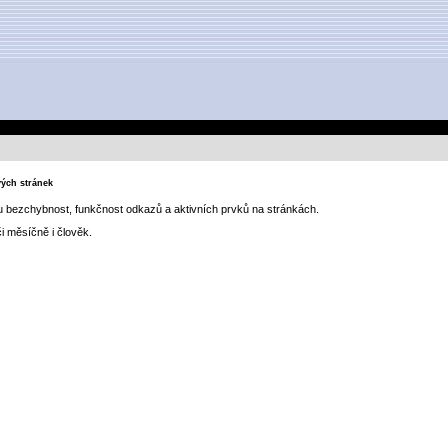
vých stránek
u bezchybnost, funkčnost odkazů a aktivních prvků na stránkách.
i měsíčně i člověk.