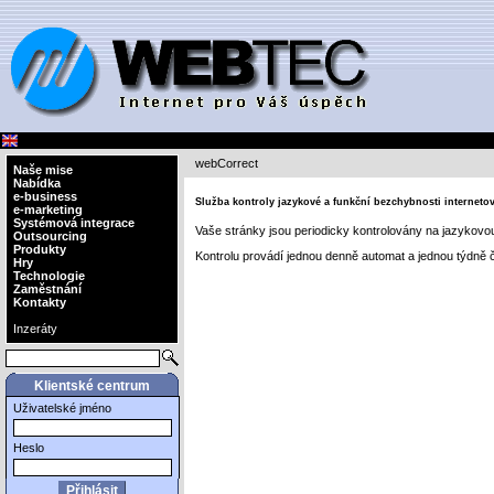
webCorrect
Naše mise
Nabídka
e-business
Služba kontroly jazykové a funkční bezchybnosti interneto
e-marketing
Systémová integrace
Vaše stránky jsou periodicky kontrolovány na jazykovo
Outsourcing
Produkty
Kontrolu provádí jednou denně automat a jednou týdně č
Hry
Technologie
Zaměstnání
Kontakty
Inzeráty
Klientské centrum
Uživatelské jméno
Heslo