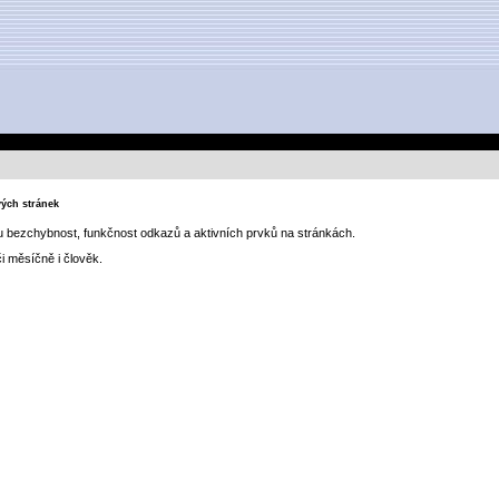
vých stránek
u bezchybnost, funkčnost odkazů a aktivních prvků na stránkách.
i měsíčně i člověk.