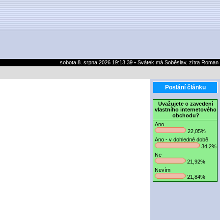
sobota 8. srpna 2026 19:13:39 • Svátek má Soběslav, zítra Roman
Poslání článku
Uvažujete o zavedení
vlastního internetového
obchodu?
Ano
22,05%
Ano - v dohledné době
34,2%
Ne
21,92%
Nevím
21,84%