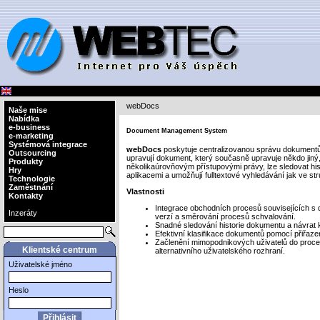
webDocs
Naše mise
Nabídka
e-business
Document Management System
e-marketing
Systémová integrace
webDocs
poskytuje centralizovanou správu dokumentů.
Outsourcing
upravují dokument, který současně upravuje někdo jiný,
Produkty
několikaúrovňovým přístupovými právy, lze sledovat hist
Hry
aplikacemi a umožňují fulltextové vyhledávání jak ve st
Technologie
Zaměstnání
Vlastnosti
Kontakty
Integrace obchodních procesů souvisejících s
Inzeráty
verzí a směrování procesů schvalování.
Snadné sledování historie dokumentu a návrat 
Efektivní klasifikace dokumentů pomocí přiřaz
Začlenění mimopodnikových uživatelů do proce
Klientské centrum
alternativního uživatelského rozhraní.
Uživatelské jméno
Heslo