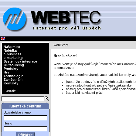
webEvent
Naše mise
Nabídka
e-business
řízení událostí
e-marketing
Systémová integrace
webEvent
je nástoj využívající moderních mezinárodní
Outsourcing
automatizovat.
Produkty
Hry
co získáte nasazením nástroje automatické kontroly
we
Technologie
Zaměstnání
jistotu, že se dozvíte o důležitých událostech, b
Kontakty
nepřetržitou kontrolu péče o Vaše zákazníky
nástroj pro automatizaci řízení Vaší společnost
Inzeráty
čas a klid na vlastní práci
Klientské centrum
Uživatelské jméno
Heslo