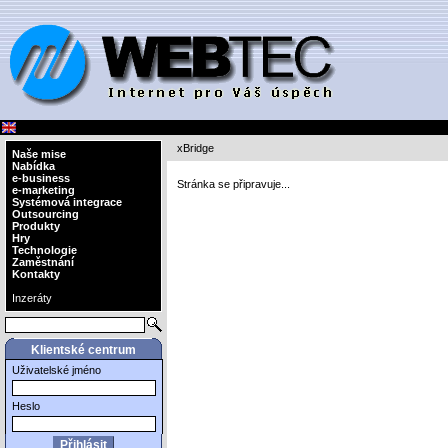
xBridge
Naše mise
Nabídka
e-business
Stránka se připravuje...
e-marketing
Systémová integrace
Outsourcing
Produkty
Hry
Technologie
Zaměstnání
Kontakty
Inzeráty
Klientské centrum
Uživatelské jméno
Heslo