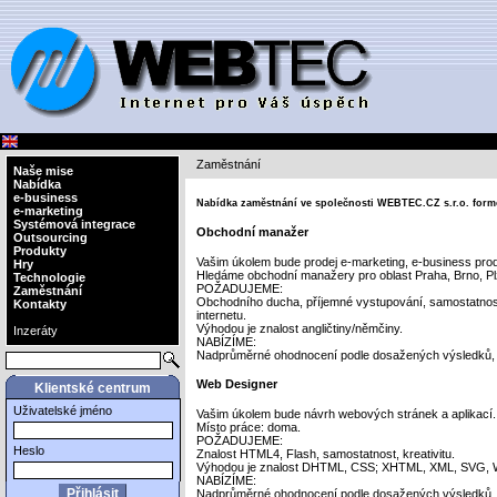
Zaměstnání
Naše mise
Nabídka
e-business
Nabídka zaměstnání ve společnosti WEBTEC.CZ s.r.o. form
e-marketing
Systémová integrace
Obchodní manažer
Outsourcing
Produkty
Vašim úkolem bude prodej e-marketing, e-business produ
Hry
Hledáme obchodní manažery pro oblast Praha, Brno, Plz
Technologie
POŽADUJEME:
Zaměstnání
Obchodního ducha, příjemné vystupování, samostatnost, 
Kontakty
internetu.
Výhodou je znalost angličtiny/němčiny.
Inzeráty
NABÍZÍME:
Nadprůměrné ohodnocení podle dosažených výsledků, m
Web Designer
Klientské centrum
Uživatelské jméno
Vašim úkolem bude návrh webových stránek a aplikací.
Místo práce: doma.
POŽADUJEME:
Heslo
Znalost HTML4, Flash, samostatnost, kreativitu.
Výhodou je znalost DHTML, CSS; XHTML, XML, SVG, WM
NABÍZÍME:
Nadprůměrné ohodnocení podle dosažených výsledků, m