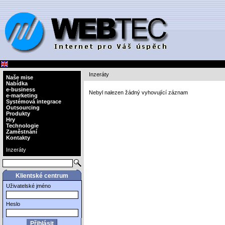
Inzeráty
Naše mise
Nabídka
e-business
Nebyl nalezen žádný vyhovující záznam
e-marketing
Systémová integrace
Outsourcing
Produkty
Hry
Technologie
Zaměstnání
Kontakty
Inzeráty
Klientské centrum
Uživatelské jméno
Heslo