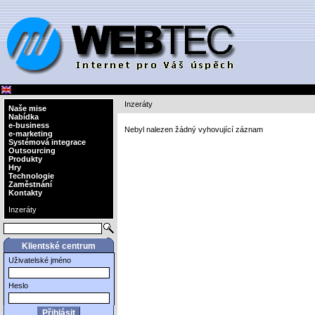
Inzeráty
Naše mise
Nabídka
e-business
Nebyl nalezen žádný vyhovující záznam
e-marketing
Systémová integrace
Outsourcing
Produkty
Hry
Technologie
Zaměstnání
Kontakty
Inzeráty
Klientské centrum
Uživatelské jméno
Heslo