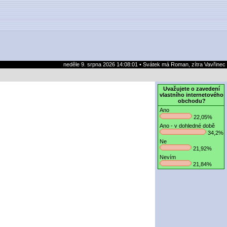
neděle 9. srpna 2026 14:08:01 • Svátek má Roman, zítra Vavřinec
Uvažujete o zavedení
vlastního internetového
obchodu?
Ano
22,05%
Ano - v dohledné době
34,2%
Ne
21,92%
Nevím
21,84%