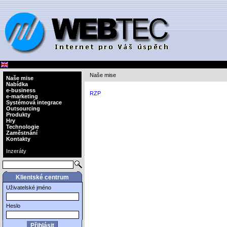
Naše mise
Naše mise
Nabídka
e-business
RZP
e-marketing
Systémová integrace
Outsourcing
Produkty
Hry
Technologie
Zaměstnání
Kontakty
Inzeráty
Klientské centrum
Uživatelské jméno
Heslo