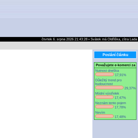
čtvrtek 6. srpna 2026 21:43:28 • Svátek má Oldřiška, zítra Lada
Poslání článku
Považujete e-komerci za
Nutnost dneška
17,91%
Důležitý trend pro
budoucnost
29,37%
Módní výstřelek
17,47%
Neznám tento pojem
17,78%
Nevím
17,48%