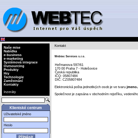
Kontakt
Naše mise
Nabídka
e-business
Webtec Services s.r.o.
e-marketing
Systémová integrace
Heřmanova 597/61
Outsourcing
170 00 Praha 7 - Holešovice
Produkty
Česká republika
Hry
IČO: 05807484
Technologie
DIČ: CZ05807484
Zaměstnání
Kontakty
Elektronická pošta jednotlivých osob je ve tvaru
jmeno.
Inzeráty
Společnost je zapsána v obchodním rejstříku, veden
Klientské centrum
Uživatelské jméno
Heslo