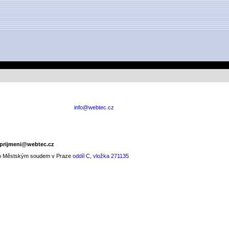
info@webtec.cz
prijmeni@webtec.cz
ého Městským soudem v Praze
oddíl C, vložka 271135