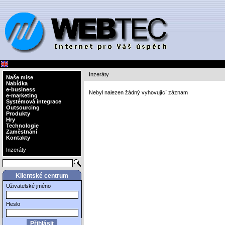
Inzeráty
Naše mise
Nabídka
e-business
Nebyl nalezen žádný vyhovující záznam
e-marketing
Systémová integrace
Outsourcing
Produkty
Hry
Technologie
Zaměstnání
Kontakty
Inzeráty
Klientské centrum
Uživatelské jméno
Heslo