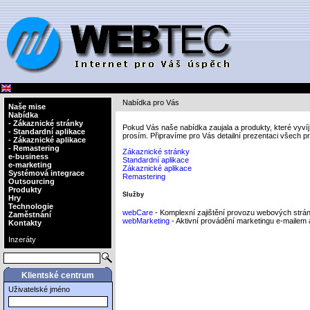
Nabídka pro Vás
Naše mise
Nabídka
- Zákaznické stránky
Pokud Vás naše nabídka zaujala a produkty, které vyv
- Standardní aplikace
prosím. Připravíme pro Vás detailní prezentaci všech p
- Zákaznické aplikace
- Remastering
Zákaznické stránky
e-business
Standardní aplikace
e-marketing
Zákaznické aplikace
Systémová integrace
Remastering
Outsourcing
Produkty
Služby
Hry
Technologie
webCare
- Komplexní zajištění provozu webových stráne
Zaměstnání
webMarketing
- Aktivní provádění marketingu e-mailem
Kontakty
Inzeráty
Klientské centrum
Uživatelské jméno