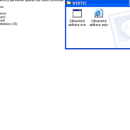
ticky jakoukoliv aplikaci dle vašich představ.
sou
.exe)
spx)
swf)
 Windows CE)