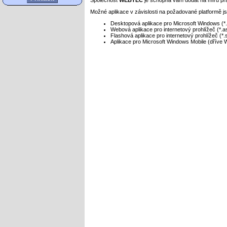
Společnost
WEBTEC
je schopna vám dodat na míru prak
Možné aplikace v závislosti na požadované platformě j
Desktopová aplikace pro Microsoft Windows (*
Webová aplikace pro internetový prohlížeč (*.a
Flashová aplikace pro internetový prohlížeč (*.
Aplikace pro Microsoft Windows Mobile (dříve
Index