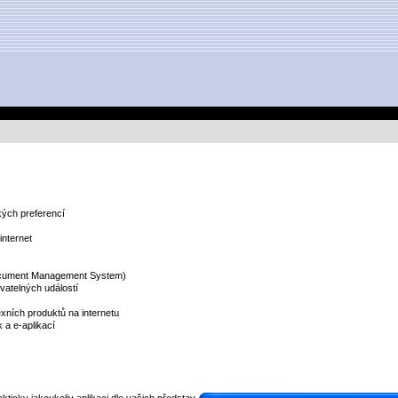
kých preferencí
internet
ocument Management System)
ovatelných událostí
exních produktů na internetu
 a e-aplikací