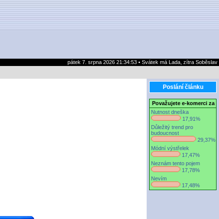
pátek 7. srpna 2026 21:34:53 • Svátek má Lada, zítra Soběslav
Poslání článku
Považujete e-komerci za
Nutnost dneška
17,91%
Důležitý trend pro
budoucnost
29,37%
Módní výstřelek
17,47%
Neznám tento pojem
17,78%
Nevím
17,48%