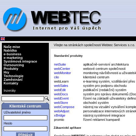
Vítejte na stránkách společnosti Webtec Services s.r.o.
Naše mise
Nabídka
e-business
Standardní produkty
e-marketing
Systémová integrace
netSuite
aplikačně-servisní architektura
Outsourcing
Produkty
webCenter
webové centrum společnosti
Hry
webMonitor
monitoring návštěvnosti a uživatels
Technologie
clio
klientské centrum
Zaměstnání
webLearn
e-learning systém, vzdělávání přes 
Kontakty
webSales
systém pro podporu obchodu
webEdit
publikační (redakční) systém
Inzeráty
webDocs
systém pro správu dokumentů (D
webEvent
řízení na základě uživatelsky defin
webStore
obchodní systém
Klientské centrum
webCompose
nástroj na vizuální vytváření kompl
webAdjust
personalizace internetových stránek
Uživatelské jméno
xBridge
nástroj systémové integrace
promio
řízení reklamní kampaně
Heslo
Zákaznické aplikace