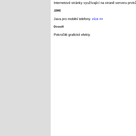
Internetové stránky využívající na straně serveru prvků
J2ME
Java pro mobilní telefony.
více »»
DirectX
Pokročilé grafické efekty.