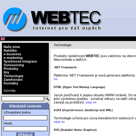
Technologie
Naše mise
Nabídka
e-business
Produkty společnosti
WEBTEC
jsou založeny na obecn
e-marketing
Macromedia a dalších.
Systémová integrace
Outsourcing
.NET Framework
Produkty
Hry
Platforma .NET Framework je nová generace platformy 
Technologie
»»
Zaměstnání
Kontakty
HTML (Hyper Text Markup Language)
Inzeráty
Jazyk používaný k popisu obsahu WWW stránek. Do text
jeho výslednou podobu - označují odkazy na další zdroje
závislá na prohlížeči.
více »»
Klientské centrum
AJAX (Asynchronous JavaScript and XML)
Uživatelské jméno
Technologie určená pro vývoj interaktivních webových a
více »»
Heslo
SVG (Scalable Vector Graphics)