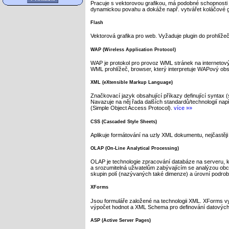
Pracuje s vektorovou grafikou, má podobné schopnosti j
dynamickou povahu a dokáže např. vytvářet koláčové 
Flash
Vektorová grafika pro web. Vyžaduje plugin do prohlíže
WAP (Wireless Application Protocol)
WAP je protokol pro provoz WML stránek na internetovýc
WML prohlížeč, browser, který interpretuje WAPový obs
XML (eXtensible Markup Language)
Značkovací jazyk obsahující příkazy definující synta
Navazuje na něj řada dalších standardů/technologií n
(Simple Object Access Protocol).
více »»
CSS (Cascaded Style Sheets)
Aplikuje formátování na uzly XML dokumentu, nejčastě
OLAP (On-Line Analytical Processing)
OLAP je technologie zpracování databáze na serveru, k
a srozumitelná uživatelům zabývajícím se analýzou obc
skupin polí (nazývaných také dimenze) a úrovní podrob
XForms
Jsou formuláře založené na technologii XML. XForms vyu
výpočet hodnot a XML Schema pro definování datových
ASP (Active Server Pages)