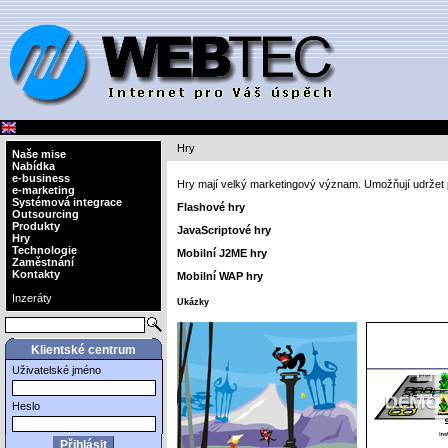
Hry
Naše mise
Nabídka
e-business
Hry mají velký marketingový význam. Umožňují udržet
e-marketing
Systémová integrace
Flashové hry
Outsourcing
Produkty
JavaScriptové hry
Hry
Technologie
Mobilní J2ME hry
Zaměstnání
Kontakty
Mobilní WAP hry
Inzeráty
Ukázky
Klientské centrum
Uživatelské jméno
Heslo