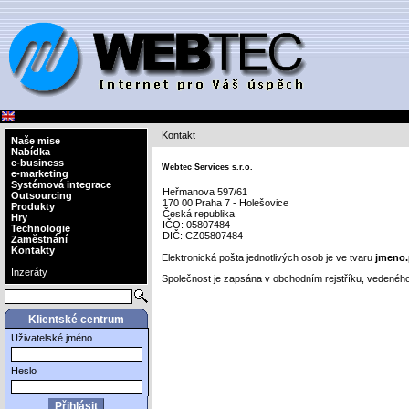
Kontakt
Naše mise
Nabídka
e-business
Webtec Services s.r.o.
e-marketing
Systémová integrace
Heřmanova 597/61
Outsourcing
170 00 Praha 7 - Holešovice
Produkty
Česká republika
Hry
IČO: 05807484
Technologie
DIČ: CZ05807484
Zaměstnání
Kontakty
Elektronická pošta jednotlivých osob je ve tvaru
jmeno.
Inzeráty
Společnost je zapsána v obchodním rejstříku, veden
Klientské centrum
Uživatelské jméno
Heslo