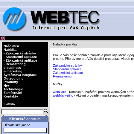
Nabídka pro Vás
Naše mise
Nabídka
- Zákaznické stránky
Pokud Vás naše nabídka zaujala a produkty, které vyv
- Standardní aplikace
prosím. Připravíme pro Vás detailní prezentaci všech p
- Zákaznické aplikace
- Remastering
Zákaznické stránky
e-business
Standardní aplikace
e-marketing
Zákaznické aplikace
Systémová integrace
Remastering
Outsourcing
Produkty
Služby
Hry
Technologie
webCare
- Komplexní zajištění provozu webových stráne
Zaměstnání
webMarketing
- Aktivní provádění marketingu e-mailem
Kontakty
Inzeráty
Klientské centrum
Uživatelské jméno