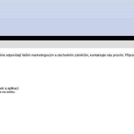
jíme odpovídají Vašim marketingovým a obchodním záměrům, kontaktujte nás prosím. Připrav
k a aplikací.
 a na webu.