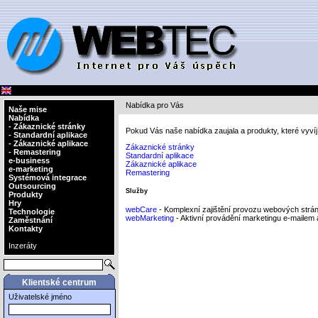
Nabídka pro Vás
Naše mise
Nabídka
- Zákaznické stránky
Pokud Vás naše nabídka zaujala a produkty, které vyví
- Standardní aplikace
- Zákaznické aplikace
Zákaznické stránky
- Remastering
Standardní aplikace
e-business
Zákaznické aplikace
e-marketing
Remastering
Systémová integrace
Outsourcing
Služby
Produkty
Hry
webCare
- Komplexní zajištění provozu webových stráne
Technologie
webMarketing
- Aktivní provádění marketingu e-mailem
Zaměstnání
Kontakty
Inzeráty
Klientské centrum
Uživatelské jméno