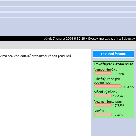
pátek 7. srpna 2026 9:37:19 • Svátek má Lada, zítra Soběslav
Poslání článku
íme pro Vás detailní prezentaci všech produktů.
Považujete e-komerci za
Nutnost dneška
17,91%
Důležitý trend pro
budoucnost
29,37%
Módní výstřelek
17,47%
Neznám tento pojem
17,78%
Nevím
17,48%