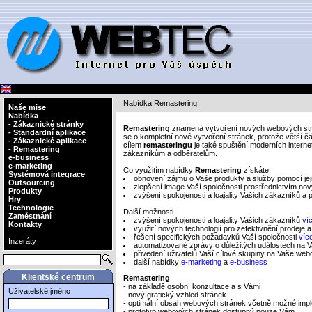
Nabídka Remastering
Naše mise
Nabídka
- Zákaznické stránky
Remastering
znamená vytvoření nových webových str
- Standardní aplikace
se o kompletní nové vytvoření stránek, protože větší č
- Zákaznické aplikace
cílem
remasteringu
je také spuštění moderních interne
- Remastering
zákazníkům a odběratelům.
e-business
e-marketing
Co využitím nabídky
Remastering
získáte
Systémová integrace
obnovení zájmu o Vaše produkty a služby pomocí je
Outsourcing
zlepšení image Vaší společnosti prostřednictvím n
Produkty
zvýšení spokojenosti a loajality Vašich zákazníků a
Hry
Technologie
Další možnosti
Zaměstnání
zvýšení spokojenosti a loajality Vašich zákazníků
víc
Kontakty
využití nových technologií pro zefektivnění prodeje a
řešení specifických požadavků Vaší společnosti
víc
Inzeráty
automatizované zprávy o důležitých událostech na
přivedení uživatelů Vaší cílové skupiny na Vaše we
další nabídky
e-marketing
a
e-business
Klientské centrum
Remastering
- na základě osobní konzultace a s Vámi
Uživatelské jméno
- nový grafický vzhled stránek
- optimální obsah webových stránek včetně možné impl
- prototyp webových stránek dostupný pouze Vám