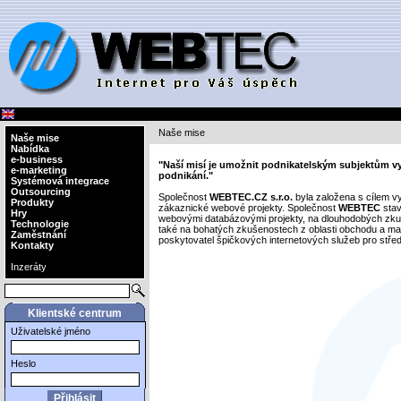
Naše mise
Naše mise
Nabídka
e-business
"Naší misí je umožnit podnikatelským subjektům vyu
e-marketing
podnikání."
Systémová integrace
Outsourcing
Společnost
WEBTEC.CZ s.r.o.
byla založena s cílem v
Produkty
zákaznické webové projekty. Společnost
WEBTEC
stav
Hry
webovými databázovými projekty, na dlouhodobých zku
Technologie
také na bohatých zkušenostech z oblasti obchodu a mar
Zaměstnání
poskytovatel špičkových internetových služeb pro střed
Kontakty
Inzeráty
Klientské centrum
Uživatelské jméno
Heslo