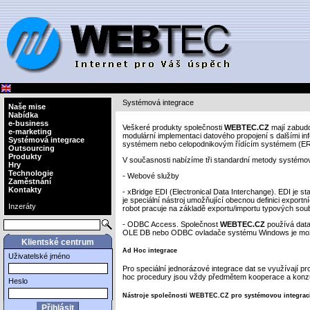
Systémová integrace
Naše mise
Nabídka
e-business
Veškeré produkty společnosti
WEBTEC.CZ
mají zabudov
e-marketing
modulární implementaci datového propojení s dalšími in
Systémová integrace
systémem nebo celopodnikovým řídícím systémem (ER
Outsourcing
Produkty
V současnosti nabízíme tři standardní metody systémov
Hry
Technologie
- Webové služby
Zaměstnání
Kontakty
- xBridge EDI (Electronical Data Interchange). EDI je 
je speciální nástroj umožňující obecnou definici expor
Inzeráty
robot pracuje na základě exportu/importu typových soub
- ODBC Access. Společnost
WEBTEC.CZ
používá data
OLE DB nebo ODBC ovladače systému Windows je možn
Klientské centrum
Ad Hoc integrace
Uživatelské jméno
Pro speciální jednorázové integrace dat se využívají 
hoc procedury jsou vždy předmětem kooperace a konzu
Heslo
Nástroje společnosti WEBTEC.CZ pro systémovou integrac