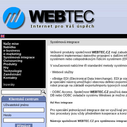
Systémová integrace
Naše mise
Nabídka
e-business
Veškeré produkty společnosti
WEBTEC.CZ
mají zabudov
e-marketing
modulární implementaci datového propojení s dalšími in
Systémová integrace
systémem nebo celopodnikovým řídícím systémem (ER
Outsourcing
Produkty
V současnosti nabízíme tři standardní metody systémov
Hry
Technologie
- Webové služby
Zaměstnání
Kontakty
- xBridge EDI (Electronical Data Interchange). EDI je 
je speciální nástroj umožňující obecnou definici expor
Inzeráty
robot pracuje na základě exportu/importu typových soub
- ODBC Access. Společnost
WEBTEC.CZ
používá data
DB nebo ODBC ovladače systému Windows je možno zpř
Klientské centrum
Ad Hoc integrace
Uživatelské jméno
Pro speciální jednorázové integrace dat se využívají 
hoc procedury jsou vždy předmětem kooperace a konzu
Heslo
Nástroje společnosti WEBTEC.CZ pro systémovou integrac