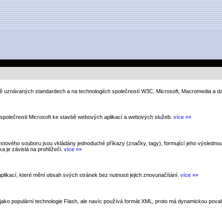
 uznávaných standardech a na technologiích společností W3C, Microsoft, Macromedia a da
společnosti Microsoft ke stavbě webových aplikací a webových služeb.
více »»
vého souboru jsou vkládány jednoduché příkazy (značky, tagy), formující jeho výslednou p
a je závislá na prohlížeči.
více »»
plikací, které mění obsah svých stránek bez nutnosti jejich znovunačítání.
více »»
jako populární technologie Flash, ale navíc používá formát XML, proto má dynamickou pova