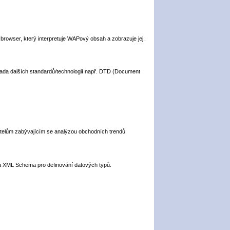
browser, který interpretuje WAPový obsah a zobrazuje jej.
ada dalších standardů/technologií např. DTD (Document
vatelům zabývajícím se analýzou obchodních trendů
 a XML Schema pro definování datových typů.