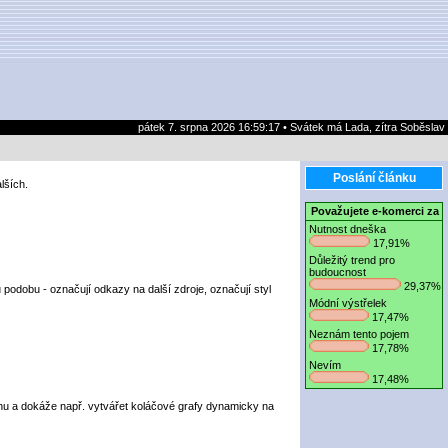
pátek 7. srpna 2026 16:59:17 • Svátek má Lada, zítra Soběslav
Poslání článku
lších.
Považujete e-komerci za
Nutnost dneška
17,91%
Důležitý trend pro
budoucnost
29,37%
odobu - označují odkazy na další zdroje, označují styl
Módní výstřelek
17,47%
Neznám tento pojem
17,78%
Nevím
17,48%
hu a dokáže např. vytvářet koláčové grafy dynamicky na