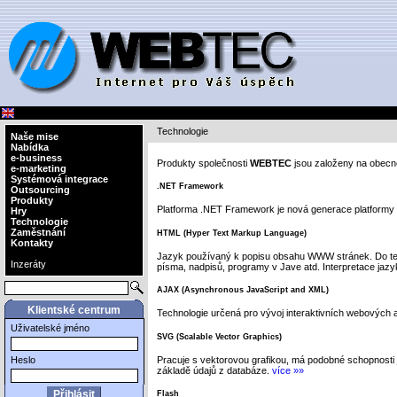
Technologie
Naše mise
Nabídka
e-business
Produkty společnosti
WEBTEC
jsou založeny na obecně
e-marketing
Systémová integrace
.NET Framework
Outsourcing
Produkty
Platforma .NET Framework je nová generace platformy 
Hry
Technologie
Zaměstnání
HTML (Hyper Text Markup Language)
Kontakty
Jazyk používaný k popisu obsahu WWW stránek. Do texto
Inzeráty
písma, nadpisů, programy v Jave atd. Interpretace jazyk
AJAX (Asynchronous JavaScript and XML)
Klientské centrum
Technologie určená pro vývoj interaktivních webových a
Uživatelské jméno
SVG (Scalable Vector Graphics)
Pracuje s vektorovou grafikou, má podobné schopnosti 
Heslo
základě údajů z databáze.
více »»
Flash