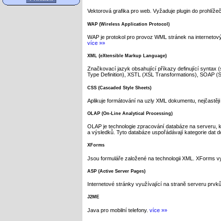
Vektorová grafika pro web. Vyžaduje plugin do prohlíže
WAP (Wireless Application Protocol)
WAP je protokol pro provoz WML stránek na internetovýc
více »»
XML (eXtensible Markup Language)
Značkovací jazyk obsahující příkazy definující synta
Type Definition), XSTL (XSL Transformations), SOAP (S
CSS (Cascaded Style Sheets)
Aplikuje formátování na uzly XML dokumentu, nejčastě
OLAP (On-Line Analytical Processing)
OLAP je technologie zpracování databáze na serveru, k
a výsledků. Tyto databáze uspořádávají kategorie dat 
XForms
Jsou formuláře založené na technologii XML. XForms vy
ASP (Active Server Pages)
Internetové stránky využívající na straně serveru prvků
J2ME
Java pro mobilní telefony.
více »»