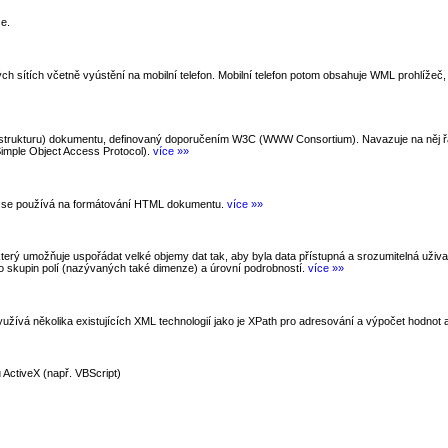
če.
h sítích včetně vyústění na mobilní telefon. Mobilní telefon potom obsahuje WML prohlížeč, 
x (strukturu) dokumentu, definovaný doporučením W3C (WWW Consortium). Navazuje na něj ř
imple Object Access Protocol).
více »»
ji se používá na formátování HTML dokumentu.
více »»
terý umožňuje uspořádat velké objemy dat tak, aby byla data přístupná a srozumitelná uži
do skupin polí (nazývaných také dimenze) a úrovní podrobností.
více »»
užívá několika existujících XML technologií jako je XPath pro adresování a výpočet hodnot
 ActiveX (např. VBScript)