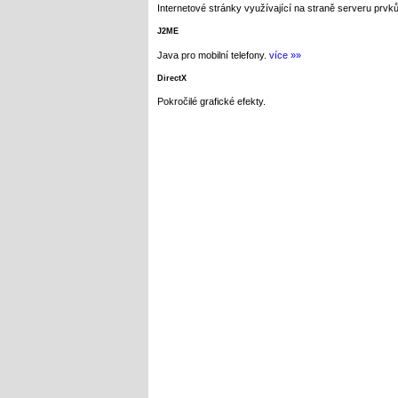
Internetové stránky využívající na straně serveru prvků
J2ME
Java pro mobilní telefony.
více »»
DirectX
Pokročilé grafické efekty.