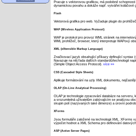
Pracuje s vektorovou grafikou, má podobné schopnosti j
dynamickou povahu a dokáže např. vytvářet koláčové 
Flash
Vektorová grafika pro web. Vyžaduje plugin do prohlíže
WAP (Wireless Application Protocol)
WAP je protokol pro provoz WML stránek na internetovýc
WML prohlížeč, browser, který interpretuje WAPový obs
XML (eXtensible Markup Language)
Značkovací jazyk obsahující příkazy definující synta
Navazuje na něj řada dalších standardů/technologií n
(Simple Object Access Protocol).
více »»
CSS (Cascaded Style Sheets)
Aplikuje formátování na uzly XML dokumentu, nejčastě
OLAP (On-Line Analytical Processing)
OLAP je technologie zpracování databáze na serveru, k
a srozumitelná uživatelům zabývajícím se analýzou obc
skupin polí (nazývaných také dimenze) a úrovní podrob
XForms
Jsou formuláře založené na technologii XML. XForms vyu
výpočet hodnot a XML Schema pro definování datových
ASP (Active Server Pages)