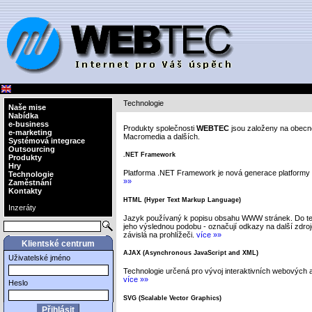
Technologie
Naše mise
Nabídka
e-business
Produkty společnosti
WEBTEC
jsou založeny na obecn
e-marketing
Macromedia a dalších.
Systémová integrace
Outsourcing
.NET Framework
Produkty
Hry
Platforma .NET Framework je nová generace platformy 
Technologie
»»
Zaměstnání
Kontakty
HTML (Hyper Text Markup Language)
Inzeráty
Jazyk používaný k popisu obsahu WWW stránek. Do text
jeho výslednou podobu - označují odkazy na další zdroje
závislá na prohlížeči.
více »»
Klientské centrum
AJAX (Asynchronous JavaScript and XML)
Uživatelské jméno
Technologie určená pro vývoj interaktivních webových a
více »»
Heslo
SVG (Scalable Vector Graphics)