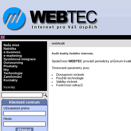
webAudit
Naše mise
Nabídka
e-business
Audit kvality českého internetu.
e-marketing
Systémová integrace
Společnost
WEBTEC
provádí periodicky průzkum kvalit
Outsourcing
Produkty
Testované parametry jsou:
Hry
Technologie
Dostupnost stránek
Zaměstnání
Použité technologie
Kontakty
Validita stránek
Funkčnost odkazů
Inzeráty
Klientské centrum
Uživatelské jméno
Heslo