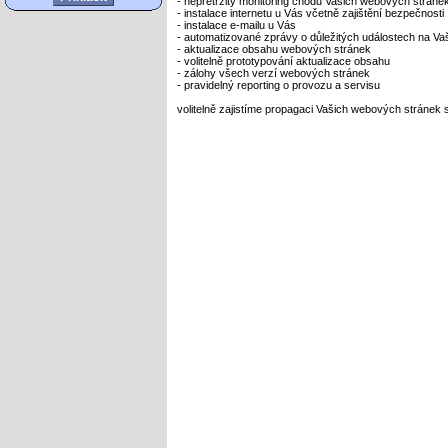
- nepřetržitý monitoring chodu Vašich webových stráne
- instalace internetu u Vás včetně zajištění bezpečnosti
- instalace e-mailu u Vás
- automatizované zprávy o důležitých událostech na V
- aktualizace obsahu webových stránek
- volitelně prototypování aktualizace obsahu
- zálohy všech verzí webových stránek
- pravidelný reporting o provozu a servisu
volitelně zajistíme propagaci Vašich webových stránek