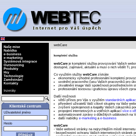
webCare
Naše mise
Nabídka
e-business
kompletní služba
e-marketing
Systémová integrace
webCare
je kompletní služba provozování Vašich webov
Outsourcing
dostupné, zajímavé, aktuální a musí o nich vědět Ti, pro
Produkty
Hry
Co využitím služby
webCare
získáte
Technologie
ekonomicky výhodné profesionální kompletní provoz
Zaměstnání
uvolnění pracovního času Vašich pracovníků pro úk
Kontakty
zkvalitnění image Vaší společnosti prostřednictvím 
profesionální textovou i grafickou úpravu všech z
Inzeráty
Další možnosti
větší přínos pro Vás s využitím
standardních aplikac
přivedení uživatelů Vaší cílové skupiny na Vaše we
Klientské centrum
zvýšení spokojenosti a loajality Vašich zákazníků po
propojení internetových a vnitřních aplikací
více o xB
Uživatelské jméno
automatizované zprávy o důležitých událostech na
další nabídky
e-marketing
a
e-business
Heslo
webCare
- Vaše webové stránky na nejrychlejším místě internetu n
- bezpečnostní ochranu Vašich internetových stránek p