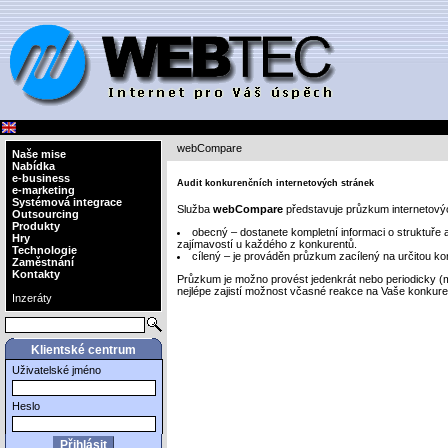
webCompare
Naše mise
Nabídka
e-business
Audit konkurenčních internetových stránek
e-marketing
Systémová integrace
Služba
webCompare
představuje průzkum internetový
Outsourcing
Produkty
obecný – dostanete kompletní informaci o struktuře
Hry
zajímavostí u každého z konkurentů.
Technologie
cílený – je prováděn průzkum zacílený na určitou kon
Zaměstnání
Kontakty
Průzkum je možno provést jedenkrát nebo periodicky (
nejlépe zajistí možnost včasné reakce na Vaše konkure
Inzeráty
Klientské centrum
Uživatelské jméno
Heslo