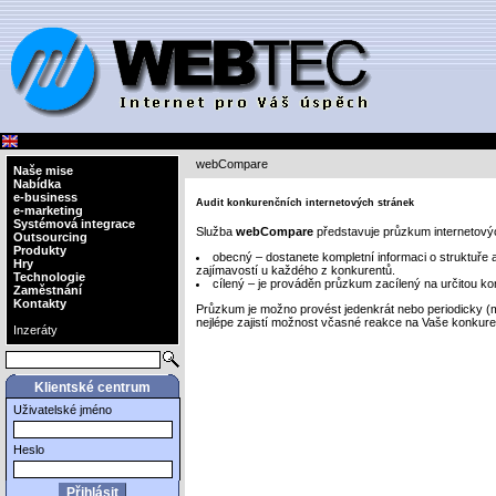
webCompare
Naše mise
Nabídka
e-business
Audit konkurenčních internetových stránek
e-marketing
Systémová integrace
Služba
webCompare
představuje průzkum internetový
Outsourcing
Produkty
obecný – dostanete kompletní informaci o struktuře
Hry
zajímavostí u každého z konkurentů.
Technologie
cílený – je prováděn průzkum zacílený na určitou kon
Zaměstnání
Kontakty
Průzkum je možno provést jedenkrát nebo periodicky (
nejlépe zajistí možnost včasné reakce na Vaše konkure
Inzeráty
Klientské centrum
Uživatelské jméno
Heslo