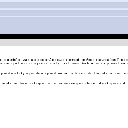
kce redakčního systému je periodická publikace informací s možností interakce čtenáře pub
dušším případě např. zveřejňované novinky o společnosti. Složitější možností je komplexní p
dpovědi na články, odpovědi na odpovědi, řazení a vyhledávání dle data, autora a tématu, noti
em informačního intranetu společnosti a možnou formu prezentačních stránek společnosti.