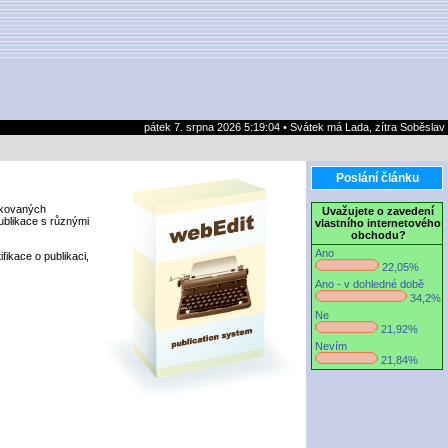
pátek 7. srpna 2026 5:19:04 • Svátek má Lada, zítra Soběslav
Poslání článku
likovaných
Uvažujete o zavedení
ublikace s různými
vlastního internetového
obchodu?
Ano
fikace o publikaci,
22,05%
Ano - v dohledné době
34,2%
Ne
21,92%
Nevím
21,84%