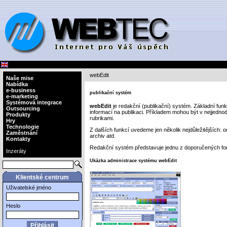
webEdit
Naše mise
Nabídka
e-business
publikační systém
e-marketing
Systémová integrace
webEdit
je redakční (publikační) systém. Základní fun
Outsourcing
informací na publikaci. Příkladem mohou být v nejjedno
Produkty
rubrikami.
Hry
Technologie
Z dalších funkcí uvedeme jen několik nejdůležitějších: o
Zaměstnání
archiv atd.
Kontakty
Redakční systém představuje jednu z doporučených for
Inzeráty
Ukázka administrace systému webEdit
Klientské centrum
Uživatelské jméno
Heslo