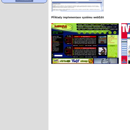
Příklady implementace systému webEdit