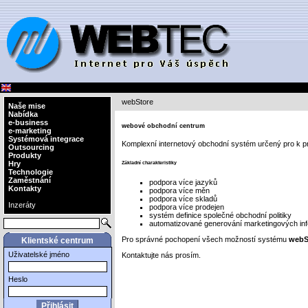
webStore
Naše mise
Nabídka
e-business
webové obchodní centrum
e-marketing
Systémová integrace
Komplexní internetový obchodní systém určený pro k pr
Outsourcing
Produkty
Hry
Základní charakteristiky
Technologie
Zaměstnání
podpora více jazyků
Kontakty
podpora více měn
podpora více skladů
Inzeráty
podpora více prodejen
systém definice společné obchodní politiky
automatizované generování marketingových in
Pro správné pochopení všech možností systému
webS
Klientské centrum
Uživatelské jméno
Kontaktujte nás prosím.
Heslo