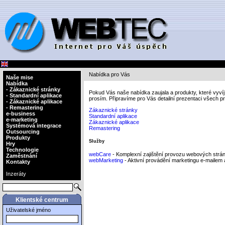
Nabídka pro Vás
Naše mise
Nabídka
- Zákaznické stránky
Pokud Vás naše nabídka zaujala a produkty, které vyv
- Standardní aplikace
prosím. Připravíme pro Vás detailní prezentaci všech p
- Zákaznické aplikace
- Remastering
Zákaznické stránky
e-business
Standardní aplikace
e-marketing
Zákaznické aplikace
Systémová integrace
Remastering
Outsourcing
Produkty
Služby
Hry
Technologie
webCare
- Komplexní zajištění provozu webových stráne
Zaměstnání
webMarketing
- Aktivní provádění marketingu e-mailem
Kontakty
Inzeráty
Klientské centrum
Uživatelské jméno