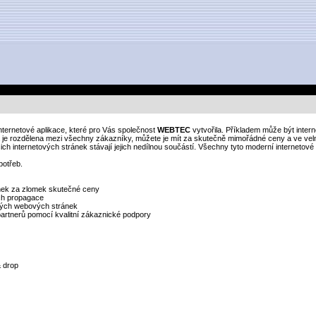
 internetové aplikace, které pro Vás společnost
WEBTEC
vytvořila. Příkladem může být inter
ena je rozdělena mezi všechny zákazníky, můžete je mít za skutečně mimořádné ceny a ve ve
šich internetových stránek stávají jejich nedílnou součástí. Všechny tyto moderní interneto
potřeb.
ránek za zlomek skutečné ceny
ich propagace
ových webových stránek
 partnerů pomocí kvalitní zákaznické podpory
 drop