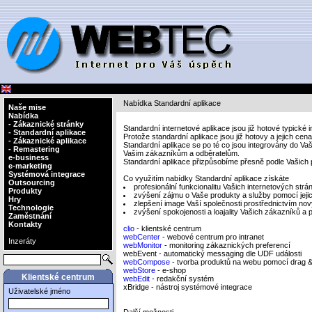
Nabídka Standardní aplikace
Naše mise
Nabídka
- Zákaznické stránky
Standardní internetové aplikace jsou již hotové typické
- Standardní aplikace
Protože standardní aplikace jsou již hotovy a jejich c
- Zákaznické aplikace
Standardní aplikace se po té co jsou integrovány do Va
- Remastering
Vašim zákazníkům a odběratelům.
e-business
Standardní aplikace přizpůsobíme přesně podle Vašich 
e-marketing
Systémová integrace
Co využitím nabídky Standardní aplikace získáte
Outsourcing
profesionální funkcionalitu Vašich internetových st
Produkty
zvýšení zájmu o Vaše produkty a služby pomocí jej
Hry
zlepšení image Vaší společnosti prostřednictvím n
Technologie
zvýšení spokojenosti a loajality Vašich zákazníků a
Zaměstnání
Kontakty
clio
- klientské centrum
webCenter
- webové centrum pro intranet
Inzeráty
webMonitor
- monitoring zákaznických preferencí
webEvent - automatický messaging dle UDF události
webCompose
- tvorba produktů na webu pomocí drag &
webStore
- e-shop
Klientské centrum
webEdit
- redakční systém
xBridge - nástroj systémové integrace
Uživatelské jméno