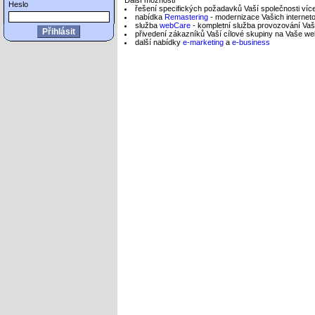
Další možnosti
Heslo
řešení specifických požadavků Vaší společnosti víc
nabídka
Remastering
- modernizace Vašich internet
služba
webCare
- kompletní služba provozování Vaš
přivedení zákazníků Vaší cílové skupiny na Vaše w
další nabídky
e-marketing
a
e-business