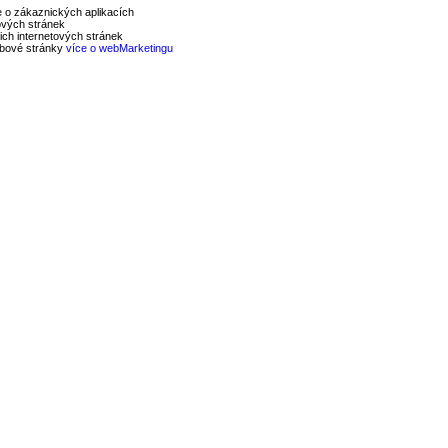
e o zákaznických aplikacích
ových stránek
ich internetových stránek
ebové stránky
více o webMarketingu