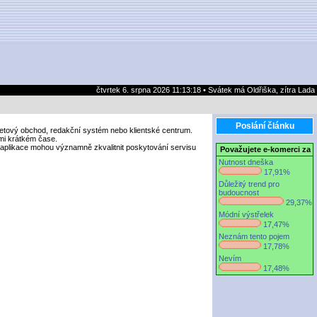
čtvrtek 6. srpna 2026 11:13:18 • Svátek má Oldřiška, zítra Lada
Poslání článku
netový obchod, redakční systém nebo klientské centrum.
lmi krátkém čase.
vé aplikace mohou významně zkvalitnit poskytování servisu
Považujete e-komerci za
Nutnost dneška
17,91%
Důležitý trend pro
budoucnost
29,37%
Módní výstřelek
17,47%
Neznám tento pojem
17,78%
Nevím
17,48%