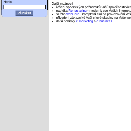
Heslo
Další možnosti
řešení specifických požadavků Vaší společnosti víc
nabídka
Remastering
- modernizace Vašich internet
služba
webCare
- kompletní služba provozování Vaš
přivedení zákazníků Vaší cílové skupiny na Vaše w
další nabídky
e-marketing
a
e-business