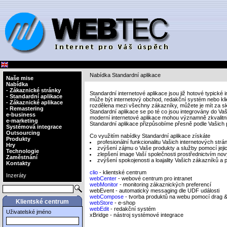
Nabídka Standardní aplikace
Naše mise
Nabídka
- Zákaznické stránky
Standardní internetové aplikace jsou již hotové typické
- Standardní aplikace
může být internetový obchod, redakční systém nebo klien
- Zákaznické aplikace
rozdělena mezi všechny zákazníky, můžete je mít za s
- Remastering
Standardní aplikace se po té co jsou integrovány do Vaš
e-business
moderní internetové aplikace mohou významně zkvalitn
e-marketing
Standardní aplikace přizpůsobíme přesně podle Vašich 
Systémová integrace
Outsourcing
Co využitím nabídky Standardní aplikace získáte
Produkty
profesionální funkcionalitu Vašich internetových st
Hry
zvýšení zájmu o Vaše produkty a služby pomocí jej
Technologie
zlepšení image Vaší společnosti prostřednictvím n
Zaměstnání
zvýšení spokojenosti a loajality Vašich zákazníků a
Kontakty
clio
- klientské centrum
Inzeráty
webCenter
- webové centrum pro intranet
webMonitor
- monitoring zákaznických preferencí
webEvent - automatický messaging dle UDF události
webCompose
- tvorba produktů na webu pomocí drag &
Klientské centrum
webStore
- e-shop
webEdit
- redakční systém
Uživatelské jméno
xBridge - nástroj systémové integrace