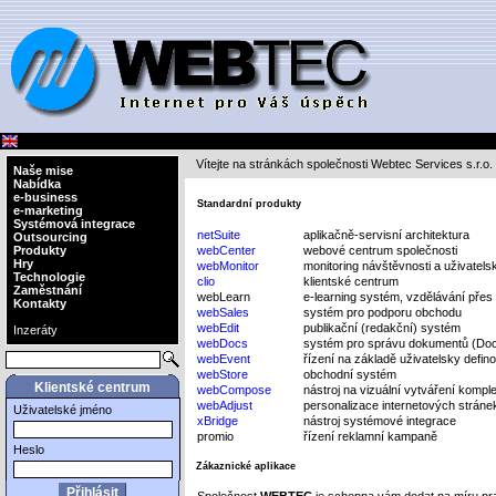
Vítejte na stránkách společnosti Webtec Services s.r.o.
Naše mise
Nabídka
e-business
Standardní produkty
e-marketing
Systémová integrace
netSuite
aplikačně-servisní architektura
Outsourcing
Produkty
webCenter
webové centrum společnosti
Hry
webMonitor
monitoring návštěvnosti a uživatels
Technologie
clio
klientské centrum
Zaměstnání
webLearn
e-learning systém, vzdělávání přes 
Kontakty
webSales
systém pro podporu obchodu
webEdit
publikační (redakční) systém
Inzeráty
webDocs
systém pro správu dokumentů (D
webEvent
řízení na základě uživatelsky defin
webStore
obchodní systém
Klientské centrum
webCompose
nástroj na vizuální vytváření kompl
webAdjust
personalizace internetových stránek
Uživatelské jméno
xBridge
nástroj systémové integrace
promio
řízení reklamní kampaně
Heslo
Zákaznické aplikace