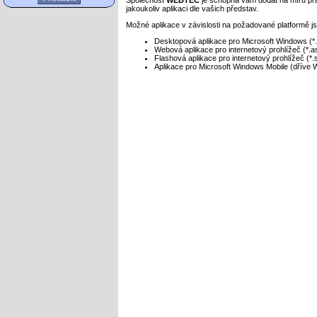
Společnost
WEBTEC
je schopna vám dodat na míru pr
jakoukoliv aplikaci dle vašich představ.
Možné aplikace v závislosti na požadované platformě j
Desktopová aplikace pro Microsoft Windows (*
Webová aplikace pro internetový prohlížeč (*.a
Flashová aplikace pro internetový prohlížeč (*.
Aplikace pro Microsoft Windows Mobile (dříve
Index