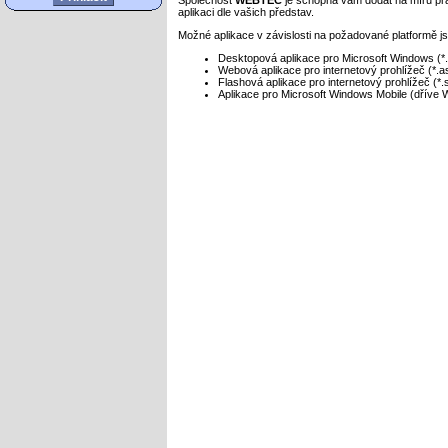
Společnost
WEBTEC
je schopna vám dodat na míru pra
aplikaci dle vašich představ.
Možné aplikace v závislosti na požadované platformě j
Desktopová aplikace pro Microsoft Windows (*
Webová aplikace pro internetový prohlížeč (*.a
Flashová aplikace pro internetový prohlížeč (*.
Aplikace pro Microsoft Windows Mobile (dříve
Index