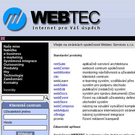
Vítejte na stránkách společnosti Webtec Services s.r.o.
Naše mise
Nabídka
e-business
Standardní produkty
e-marketing
Systémová integrace
netSuite
aplikačně-servisní architektura
Outsourcing
Produkty
webCenter
webové centrum společnosti
Hry
webMonitor
monitoring návštěvnosti a uživatels
Technologie
clio
klientské centrum
Zaměstnání
webLearn
e-learning systém, vzdělávání přes 
Kontakty
webSales
systém pro podporu obchodu
webEdit
publikační (redakční) systém
Inzeráty
webDocs
systém pro správu dokumentů (D
webEvent
řízení na základě uživatelsky defin
webStore
obchodní systém
Klientské centrum
webCompose
nástroj na vizuální vytváření kompl
webAdjust
personalizace internetových stránek
Uživatelské jméno
xBridge
nástroj systémové integrace
promio
řízení reklamní kampaně
Heslo
Zákaznické aplikace