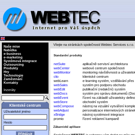
Vítejte na stránkách společnosti Webtec Services s.r.o.
Naše mise
Nabídka
e-business
Standardní produkty
e-marketing
Systémová integrace
netSuite
aplikačně-servisní architektura
Outsourcing
Produkty
webCenter
webové centrum společnosti
Hry
webMonitor
monitoring návštěvnosti a uživatels
Technologie
clio
klientské centrum
Zaměstnání
webLearn
e-learning systém, vzdělávání přes 
Kontakty
webSales
systém pro podporu obchodu
webEdit
publikační (redakční) systém
Inzeráty
webDocs
systém pro správu dokumentů (D
webEvent
řízení na základě uživatelsky defin
webStore
obchodní systém
Klientské centrum
webCompose
nástroj na vizuální vytváření kompl
webAdjust
personalizace internetových stránek
Uživatelské jméno
xBridge
nástroj systémové integrace
promio
řízení reklamní kampaně
Heslo
Zákaznické aplikace