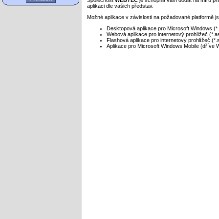
Společnost
WEBTEC
je schopna vám dodat na míru pra
aplikaci dle vašich představ.
Možné aplikace v závislosti na požadované platformě j
Desktopová aplikace pro Microsoft Windows (*
Webová aplikace pro internetový prohlížeč (*.a
Flashová aplikace pro internetový prohlížeč (*.
Aplikace pro Microsoft Windows Mobile (dříve
Index