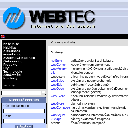
Produkty a služby
Naše mise
Nabídka
e-business
Produkty
e-marketing
Systémová integrace
netSuite
aplikačně-servisní architektura
Outsourcing
Produkty
webCenter
webové centrum společnosti
Hry
webMonitor
monitoring návštěvnosti a uživatelských 
Technologie
clio
klientské centrum
Zaměstnání
webLearn
e-learning systém, vzdělávání přes intern
Kontakty
webSales
systém pro podporu obchodu
webEdit
publikační (redakční) systém
Inzeráty
webDocs
systém pro správu dokumentů (Documen
Management System)
webEvent
řízení na základě uživatelsky definovate
událostí
Klientské centrum
webStore
obchodní systém
Uživatelské jméno
webCompose
nástroj na vizuální vytváření komplexníc
na internetu
webAdjust
personalizace internetových stránek a e-
Heslo
xBridge
nástroj systémové integrace
promio
řízení reklamní kampaně