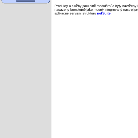
Produkty a služby jsou plně modulární a byly navrženy k
nasazeny kompletně jako mocný integrovaný nástroj pro
aplikačně servisní strukturu
netSuite
.